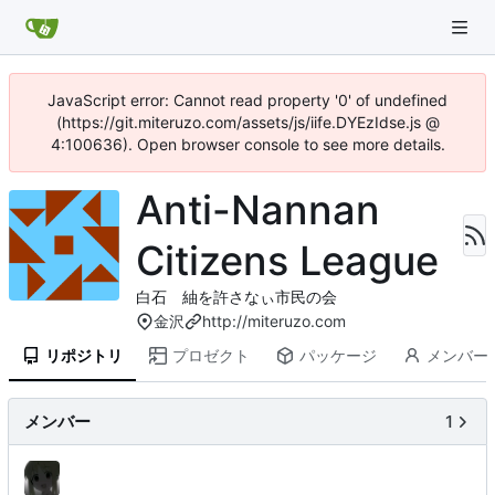
JavaScript error: Cannot read property '0' of undefined
(https://git.miteruzo.com/assets/js/iife.DYEzIdse.js @
4:100636). Open browser console to see more details.
Anti-Nannan
Citizens League
白石 紬を許さなぃ市民の会
金沢
http://miteruzo.com
リポジトリ
プロゼクト
パッケージ
メンバー
メンバー
1