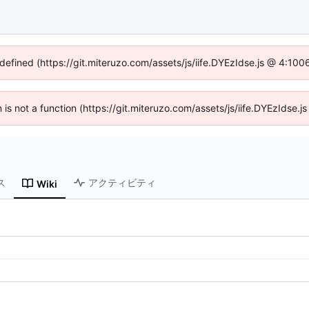
ndefined (https://git.miteruzo.com/assets/js/iife.DYEzIdse.js @ 4:10
n is not a function (https://git.miteruzo.com/assets/js/iife.DYEzIdse
ス
アクティビティ
Wiki