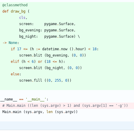
@classmethod
def
draw_bg
(
cls
,
screen
:
pygame
.
Surface
,
bg_evening
:
pygame
.
Surface
,
bg_night
:
pygame
.
Surface
)
-
>
None
:
if
17
<
=
(
h
:=
datetime
.
now
(
)
.
hour
)
<
18
:
screen
.
blit
(
bg_evening
,
(
0
,
0
)
)
elif
(
h
<
6
)
or
(
18
<
=
h
)
:
screen
.
blit
(
bg_night
,
(
0
,
0
)
)
else
:
screen
.
fill
(
(
0
,
255
,
0
)
)
__name__
==
'
__main__
'
:
# Main.main ((len (sys.argv) > 1) and (sys.argv[1] == '-g'))
Main
.
main
(
sys
.
argv
,
len
(
sys
.
argv
)
)