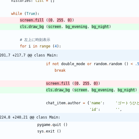
histories
:
list
=
[
]
while
(
True
)
:
screen
.
fill
(
(
0
,
255
,
0
)
)
cls
.
draw_bg
(
screen
,
bg_evening
,
bg_night
)
# 左上に時刻表示
for
i
in
range
(
4
)
:
201,7 +217,7 @@ class Main:
if
not
double_mode
or
random
.
random
(
)
<
.
break
screen
.
fill
(
(
0
,
255
,
0
)
)
cls
.
draw_bg
(
screen
,
bg_evening
,
bg_night
)
chat_item
.
author
=
{
'
name
'
:
'
ゴートうひ
'
id
'
:
'
'
,
224,8 +240,21 @@ class Main:
pygame
.
quit
(
)
sys
.
exit
(
)