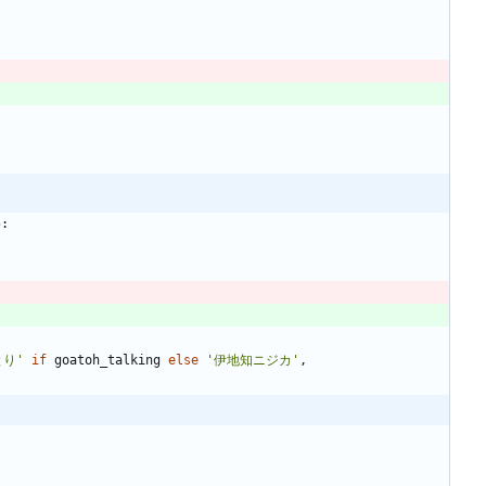
5
:
とり
'
if
goatoh_talking
else
'
伊地知ニジカ
'
,