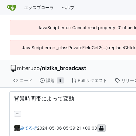
エクスプローラ
ヘルプ
JavaScript error: Cannot read property '0' of und
JavaScript error: _classPrivateFieldGet2(...).replaceChild
miteruzo
/
nizika_broadcast
コード
課題
Pull リクエスト
リリー
8
背景時間帯によって変動
...
みてるぞ
2024-05-06 05:39:21 +09:00