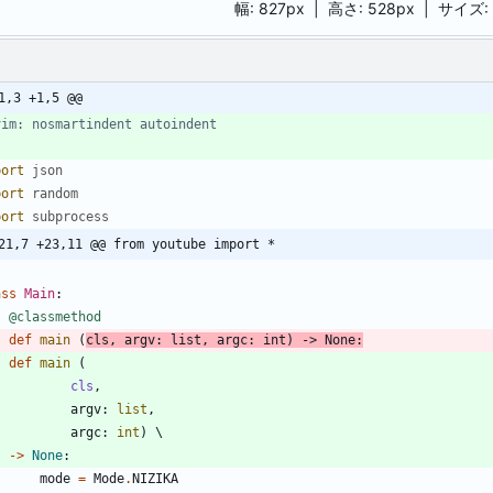
幅:
827px
| 高さ:
528px
|
サイズ:
1,3 +1,5 @@
vim: nosmartindent autoindent
port
json
port
random
port
subprocess
21,7 +23,11 @@ from youtube import *
ass
Main
:
@classmethod
def
main
(
cls
,
argv
:
list
,
argc
:
int
)
-
>
None
:
def
main
(
cls
,
argv
:
list
,
argc
:
int
)
-
>
None
:
mode
=
Mode
.
NIZIKA