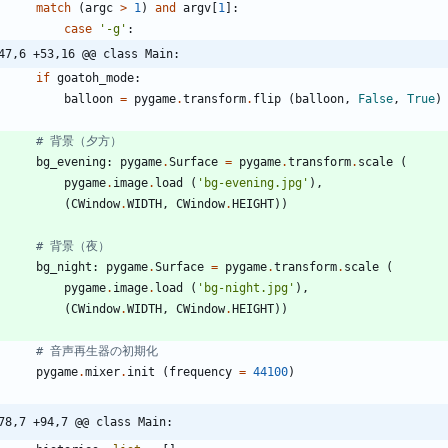
match
(
argc
>
1
)
and
argv
[
1
]
:
case
'
-g
'
:
47,6 +53,16 @@ class Main:
if
goatoh_mode
:
balloon
=
pygame
.
transform
.
flip
(
balloon
,
False
,
True
)
# 背景（夕方）
bg_evening
:
pygame
.
Surface
=
pygame
.
transform
.
scale
(
pygame
.
image
.
load
(
'
bg-evening.jpg
'
)
,
(
CWindow
.
WIDTH
,
CWindow
.
HEIGHT
)
)
# 背景（夜）
bg_night
:
pygame
.
Surface
=
pygame
.
transform
.
scale
(
pygame
.
image
.
load
(
'
bg-night.jpg
'
)
,
(
CWindow
.
WIDTH
,
CWindow
.
HEIGHT
)
)
# 音声再生器の初期化
pygame
.
mixer
.
init
(
frequency
=
44100
)
78,7 +94,7 @@ class Main: