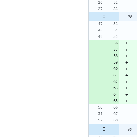
@@ -
@@ -