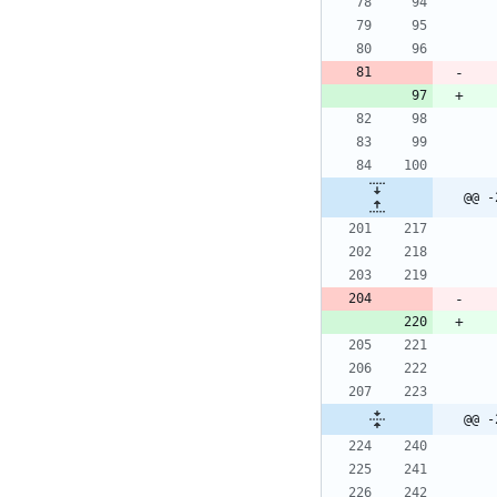
@@ -
@@ -