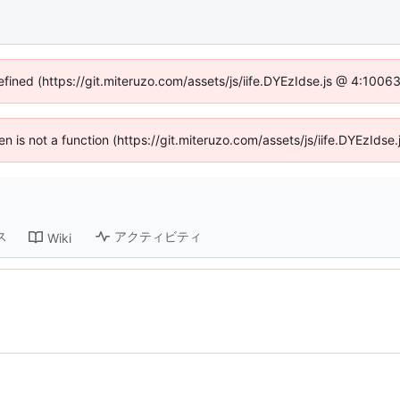
efined (https://git.miteruzo.com/assets/js/iife.DYEzIdse.js @ 4:1006
ren is not a function (https://git.miteruzo.com/assets/js/iife.DYEzId
ス
アクティビティ
Wiki