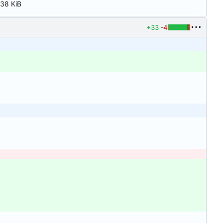
38 KiB
+33
-4