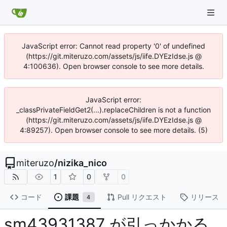
JavaScript error: Cannot read property '0' of undefined
(https://git.miteruzo.com/assets/js/iife.DYEzIdse.js @
4:100636). Open browser console to see more details.
JavaScript error:
_classPrivateFieldGet2(...).replaceChildren is not a function
(https://git.miteruzo.com/assets/js/iife.DYEzIdse.js @
4:89257). Open browser console to see more details. (5)
miteruzo
/
nizika_nico
1
0
0
コード
課題
Pull リクエスト
リリース
4
sm43931387 が引っかかる