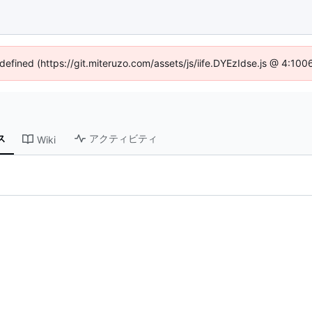
ndefined (https://git.miteruzo.com/assets/js/iife.DYEzIdse.js @ 4:10
ス
アクティビティ
Wiki