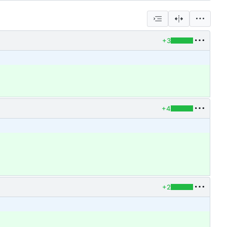
+3
+4
+2