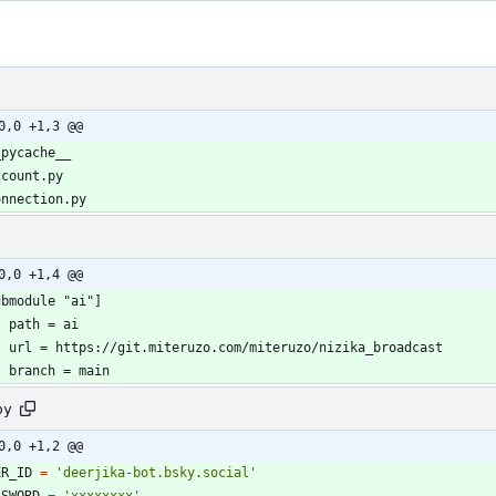
0,0 +1,3 @@
0,0 +1,4 @@
py
0,0 +1,2 @@
ER_ID
=
'
deerjika-bot.bsky.social
'