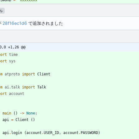
SSWORD
=
'
xxxxxxxx
'
ル
が
28f16ec1d6
で追加されました
0,0 +1,26 @@
port
time
port
sys
om
atproto
import
Client
om
ai
.
talk
import
Talk
port
account
f
main
(
)
-
>
None
:
api
=
Client
(
)
api
.
login
(
account
.
USER_ID
,
account
.
PASSWORD
)