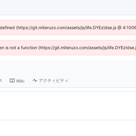
ndefined (https://git.miteruzo.com/assets/js/iife.DYEzIdse.js @ 4:10
ren is not a function (https://git.miteruzo.com/assets/js/iife.DYEzId
ス
アクティビティ
Wiki