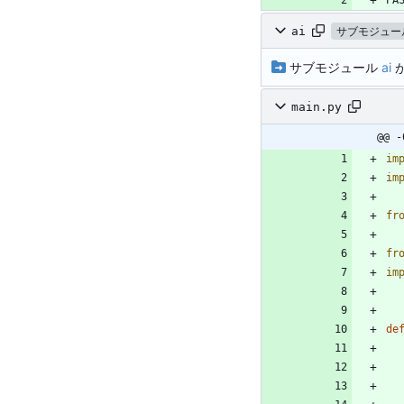
PA
ai
サブモジュー
サブモジュール
ai
main.py
@@ -
im
im
fr
fr
im
de