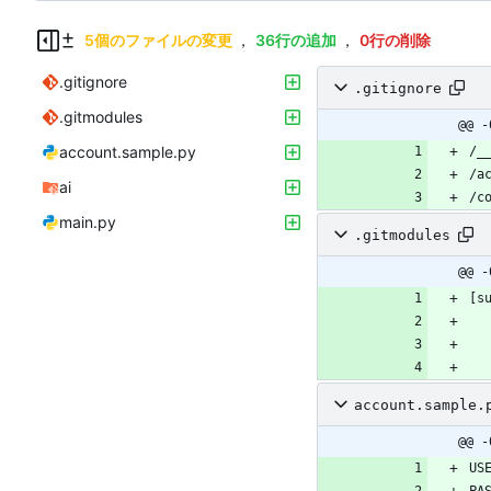
5個のファイルの変更
，
36行の追加
，
0行の削除
.gitignore
.gitignore
.gitmodules
@@ -
account.sample.py
ai
main.py
.gitmodules
@@ -
account.sample.
@@ -
US