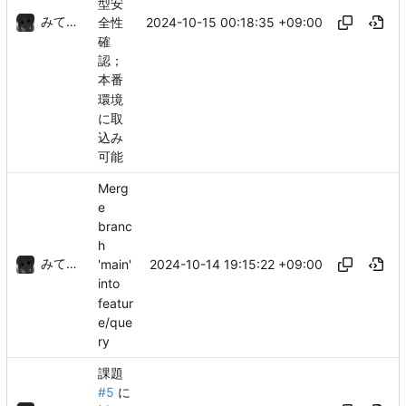
型安
みてるぞ
2024-10-15 00:18:35 +09:00
全性
確
認；
本番
環境
に取
込み
可能
Merg
e
branc
h
みてるぞ
2024-10-14 19:15:22 +09:00
'main'
into
featur
e/que
ry
課題
#5
に