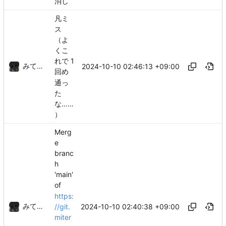
消し
凡ミ
ス
（よ
くこ
れで 1
みてるぞ
2024-10-10 02:46:13 +09:00
回め
通っ
た
な……
）
Merg
e
branc
h
'main'
of
https:
みてるぞ
2024-10-10 02:40:38 +09:00
//git.
miter