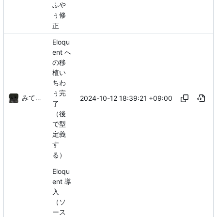
ふや
ぅ修
正
Eloqu
ent へ
の移
植い
ちわ
ぅ完
みてるぞ
2024-10-12 18:39:21 +09:00
了
（後
で型
定義
す
る）
Eloqu
ent 導
入
（ソ
ース