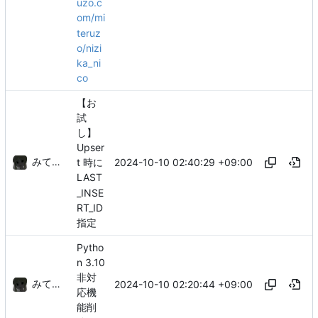
uzo.c
om/mi
teruz
o/nizi
ka_ni
co
【お
試
し】
Upser
みてるぞ
2024-10-10 02:40:29 +09:00
t 時に
LAST
_INSE
RT_ID
指定
Pytho
n 3.10
非対
みてるぞ
2024-10-10 02:20:44 +09:00
応機
能削