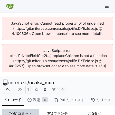
JavaScript error: Cannot read property '0' of undefined
(https://git.miteruzo.com/assets/js/iife.DYEzIdse.js @
4:100636). Open browser console to see more details.
JavaScript error:
_classPrivateFieldGet2(...).replaceChildren is not a function
(https://git.miteruzo.com/assets/js/iife.DYEzIdse.js @
4:89257). Open browser console to see more details. (50)
miteruzo
/
nizika_nico
1
0
0
コード
課題
Pull リクエスト
リリース
4
コミット
ブランチ
タグ
61
4
0