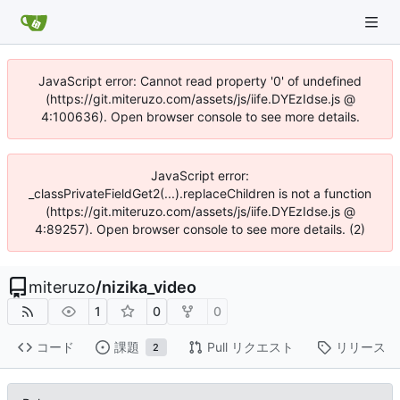
JavaScript error: Cannot read property '0' of undefined
(https://git.miteruzo.com/assets/js/iife.DYEzIdse.js @
4:100636). Open browser console to see more details.
JavaScript error:
_classPrivateFieldGet2(...).replaceChildren is not a function
(https://git.miteruzo.com/assets/js/iife.DYEzIdse.js @
4:89257). Open browser console to see more details. (2)
miteruzo
/
nizika_video
1
0
0
コード
課題
Pull リクエスト
リリース
2