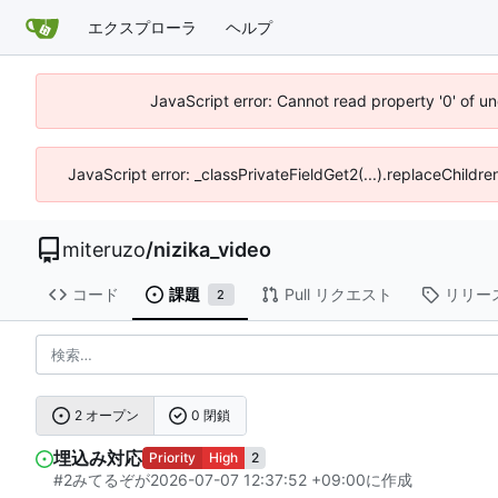
エクスプローラ
ヘルプ
JavaScript error: Cannot read property '0' of u
JavaScript error: _classPrivateFieldGet2(...).replaceChildre
miteruzo
/
nizika_video
コード
課題
Pull リクエスト
リリー
2
2 オープン
0 閉鎖
埋込み対応
Priority
High
2
#2
みてるぞ
が
2026-07-07 12:37:52 +09:00
に作成