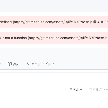
ndefined (https://git.miteruzo.com/assets/js/iife.DYEzIdse.js @ 4:10
n is not a function (https://git.miteruzo.com/assets/js/iife.DYEzIdse
ス
アクティビティ
Wiki
ラベル
マイルスト